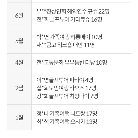
무**장상인회 해외연수 규슈 22명
6월
전*회 골프투어 기타큐슈 16명
박*연 가족여행 하롱베이 10명
5월
새**금고 워크숍 대만 11명
4월
전*고동문회 부부동반 다낭 10명
이*영골프투어 파타야 4명
2월
십*회모임여행 라오스 17명
강*희골프투어 치앙마이 7명
정*나 가족여행 나트랑 17명
1월
최*석 가족여행 오사카 13명