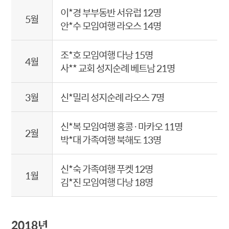
이*경 부부동반 서유럽 12명
5월
안*수 모임여행 라오스 14명
조*호 모임여행 다낭 15명
4월
사** 교회 성지순례 베트남 21명
3월
신*밀리 성지순례 라오스 7명
신*복 모임여행 홍콩·마카오 11명
2월
박*대 가족여행 북해도 13명
신*숙 가족여행 푸켓 12명
1월
김*진 모임여행 다낭 18명
2018년