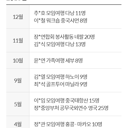
추*호 모임여행 다낭 11명
12월
이*철 워크숍 중국샤먼 8명
장*연합회 봉사활동 네팔 20명
11월
김*식 모임여행 다낭 13명
10월
윤*연 가족여행 세부 8명
김*열 모임여행 하노이 9명
9월
최*석 골프투어 마닐라 9명
이*임 모임여행 중국태항산 15명
5월
정*중앙부처 공무국외연수 영국 25명
4월
정*관 모임여행 홍콩·마카오 10명