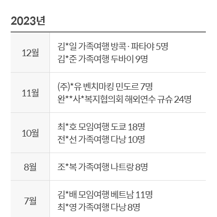
2023년
김*일 가족여행 방콕·파타야 5명
12월
김*준 가족여행 두바이 9명
(주)*유 벤치마킹 민도르 7명
11월
완**사*복지협의회 해외연수 규슈 24명
최*호 모임여행 도쿄 18명
10월
전*선 가족여행 다낭 10명
8월
조*복 가족여행 나트랑 8명
김*배 모임여행 베트남 11명
7월
최*영 가족여행 다낭 8명