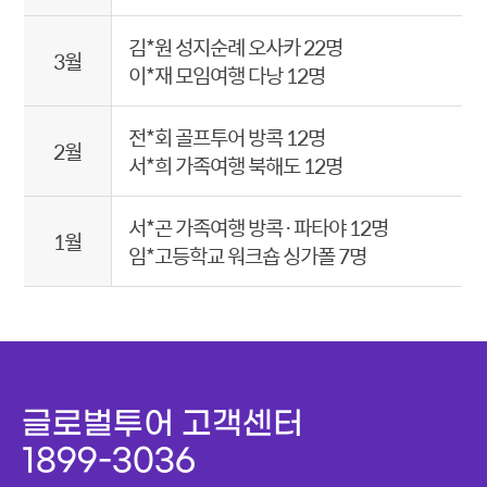
김*원 성지순례 오사카 22명
3월
이*재 모임여행 다낭 12명
전*회 골프투어 방콕 12명
2월
서*희 가족여행 북해도 12명
서*곤 가족여행 방콕·파타야 12명
1월
임*고등학교 워크숍 싱가폴 7명
글로벌투어 고객센터
1899-3036