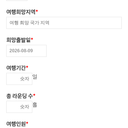
여행희망지역
*
희망출발일
*
여행기간
*
일
총 라운딩 수
*
홀
여행인원
*