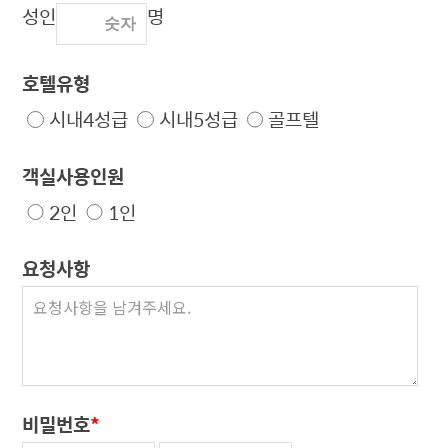
성인
명
호텔유형
시내4성급
시내5성급
골프텔
객실사용인원
2인
1인
요청사항
비밀번호
*