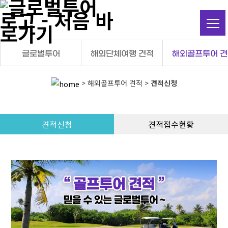
탑메뉴 바로가기
본문 바로가기
글로벌투어
해외단체여행 견적
해외골프투어 
> 해외골프투어 견적 >
견적신청
견적신청
견적접수현황